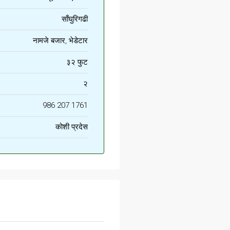
साँघुरिगढी
नामजे बजार, भेडेटार
३२ फुट
२
986 207 1761
कोशी प्रदेस