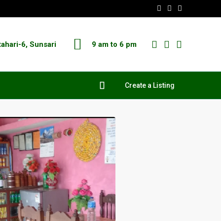
tahari-6, Sunsari
9 am to 6 pm
Create a Listing