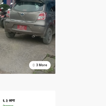
3 More
६.३ आना