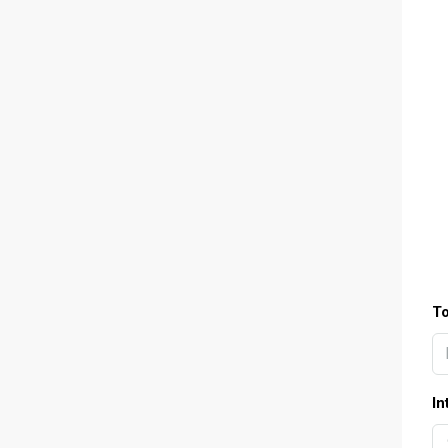
To
In