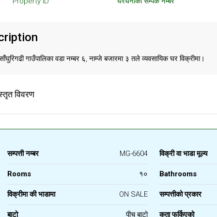
Property ID
घरधनीको सम्पर्क नम्बर
ription
 साँघुरिगढी गाउँपालिका वडा नम्बर ६, नाम्जे बजारमा ३ तले व्यवसायिक घर विक्रीमा।
स्तृत विवरण
सम्पत्ती नम्बर
MG-6604
विक्री वा भाडा मूल्य
Rooms
१०
Bathrooms
विक्रीमा की भाडामा
ON SALE
सम्पत्तीको प्रकार
बाटो
पीच बाटो
कता फर्किएको