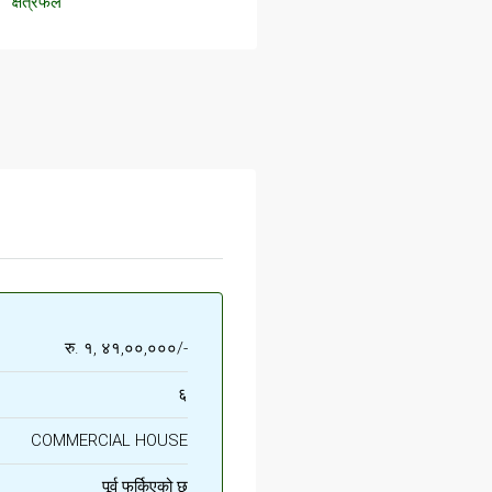
क्षेत्रफल
रु. १, ४१,००,०००/-
६
COMMERCIAL HOUSE
पूर्व फर्किएको छ