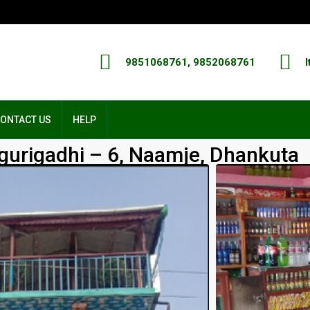
9851068761, 9852068761
I
ONTACT US
HELP
gurigadhi – 6, Naamje, Dhankuta