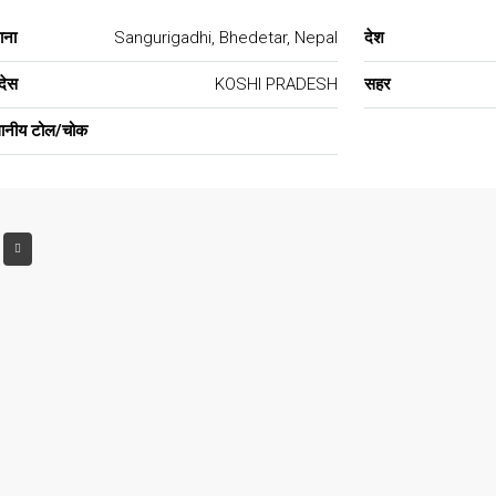
ाना
Sangurigadhi, Bhedetar, Nepal
देश
देस
KOSHI PRADESH
सहर
थानीय टोल/चोक